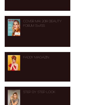
Cover Mai 2019 Beauty
Forum Swiss
FADDY MAGAZIN
Step by Step Look