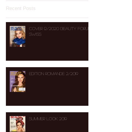
Recent Posts
COVER 12/2020 BEAUTY FORUM
SWISS
Edition Romande 2/2019
Summer Look 2019