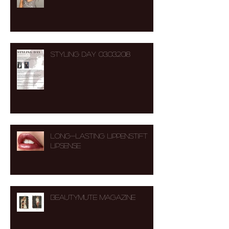
STYLING DAY 03.03.2018
Long-Lasting Lippenstift
LipSense
BEAUTYMUTE MAGAZINE