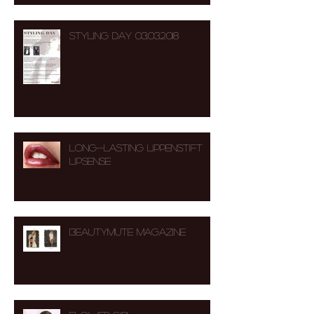
STYLING DAY 03.03.2018
Long-Lasting Lippenstift
LipSense
BEAUTYMUTE MAGAZINE