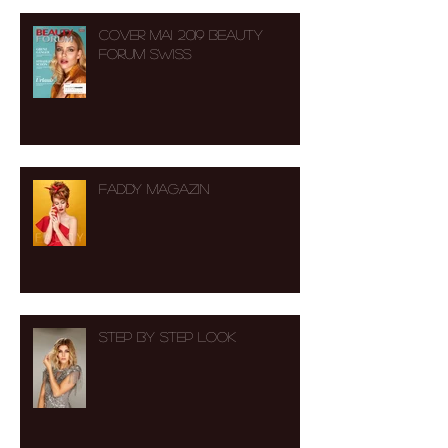
Cover Mai 2019 Beauty
Forum Swiss
FADDY MAGAZIN
Step by Step Look