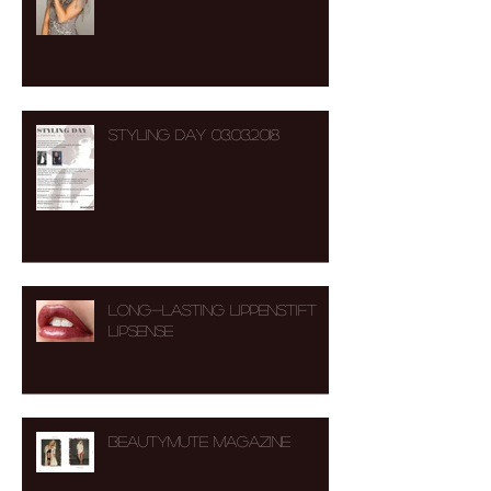
STYLING DAY 03.03.2018
Long-Lasting Lippenstift
LipSense
BEAUTYMUTE MAGAZINE