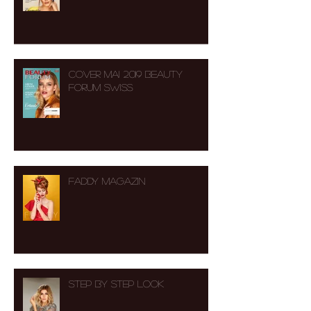
Cover Mai 2019 Beauty
Forum Swiss
FADDY MAGAZIN
Step by Step Look