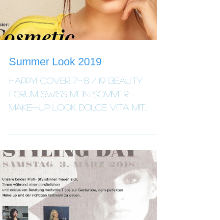
Summer Look 2019
HAPPY! COVER 7-8 / 19 BEAUTY
FORUM SWISS Mein Sommer-
Make-up Look DOLCE VITA mit
Step by Step ab Seite 66
präsentiert von Beauty Forum...