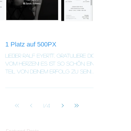
1 Platz auf 500PX
Lieber Ralf Eyertt, gratuliere dich
vom Herzen! Es ist so schön, ein
Teil von deinem Erfolg zu sein!
Herzlich, Iryna "...What a feeling.....
1
/
4