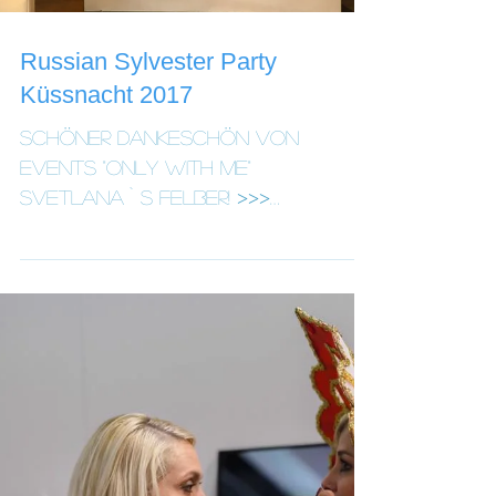
Russian Sylvester Party
Küssnacht 2017
Schöner Dankeschön von
Events "only with me"
Svetlana`s Felber! >>>
http://russisches-
silvester.ch/dankeschoen/ "A
huge thank you from...