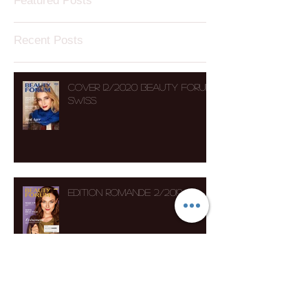
Featured Posts
Recent Posts
COVER 12/2020 BEAUTY FORUM
SWISS
Edition Romande 2/2019