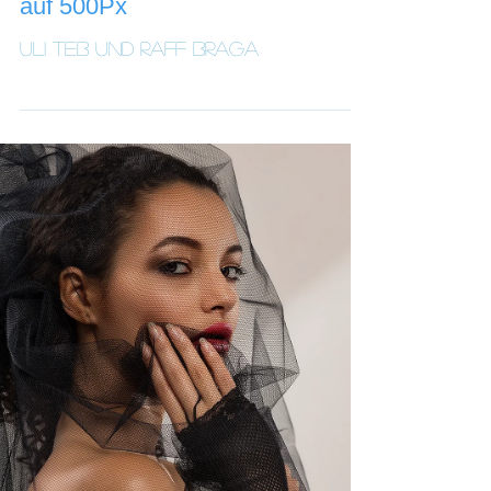
Photo vom Ralf Eyertt Platz 1
auf 500Px
Uli Teb und Raff Braga