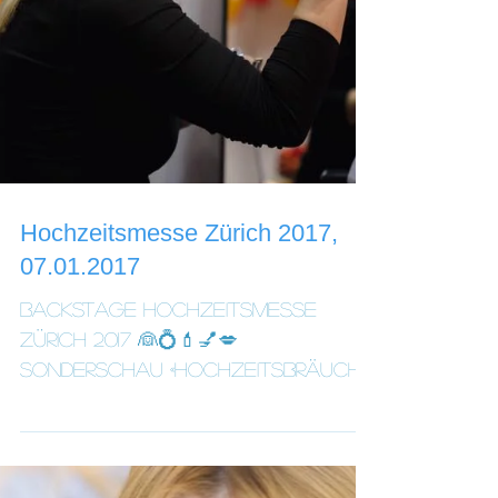
Hochzeitsmesse Zürich 2017,
07.01.2017
Backstage Hochzeitsmesse
Zürich 2017 👰💍💄💅💋
Sonderschau «Hochzeitsbräuche
in Russland» Erstmals
präsentiert ein Land seine...