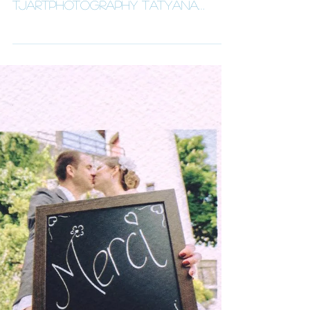
Wedding & Events
TJArtPhotography Tatyana
Jenni 1a3d Photography Katty
March Dress & Suit ZORO Hair &
Make up...