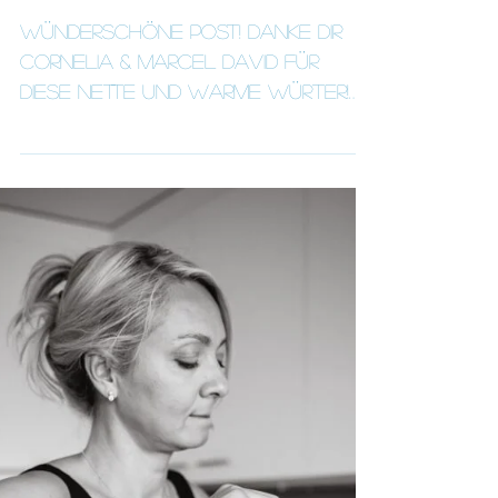
Kunden Dankeschönkarte
Wünderschöne Post! Danke Dir
Cornelia & Marcel David für
diese nette und warme Würter!
Es freut mich sehr, dass ich an
Ihrem Grossen Tag...