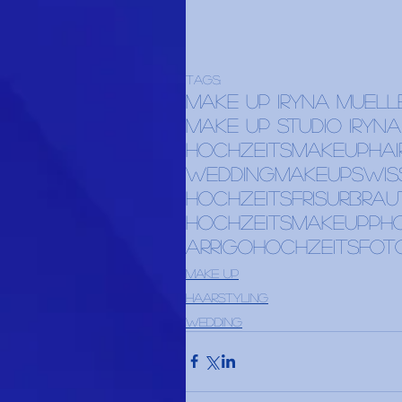
Tags:
make up iryna muell
make up studio iryn
hochzeitsmakeuphai
weddingmakeup
swis
hochzeitsfrisur
brau
hochzeitsmakeup
ph
arrigohochzeitsfot
Make up
Haarstyling
Wedding