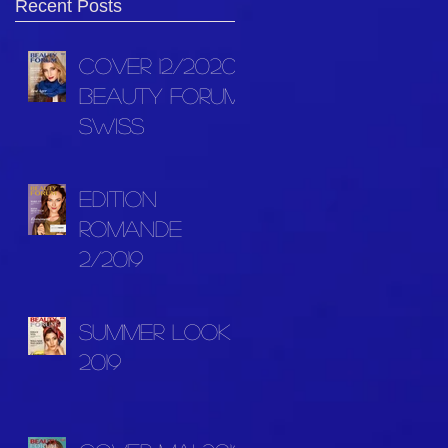
Recent Posts
COVER 12/2020
BEAUTY FORUM
SWISS
Edition
Romande
2/2019
Summer Look
2019