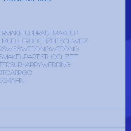
er
make up
brautmakeup
a mueller
hochzeitschweiz
r
swisswedding
wedding
smakeupartist
hochzeit
tfrisur
happywedding
otoarrigo
ografin