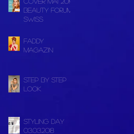
Cover Mai 2019
Beauty Forum
Swiss
FADDY
MAGAZIN
Step by Step
Look
STYLING DAY
03.03.2018