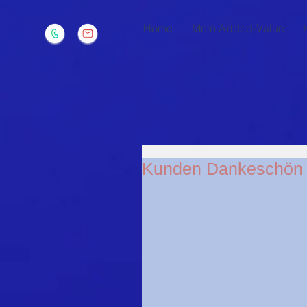
Home
Mein Added-Value
Kunden Dankeschön