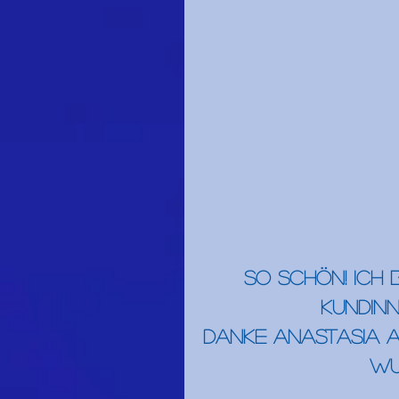
So schön! Ich 
Kundinn
Danke Anastasia A
wu