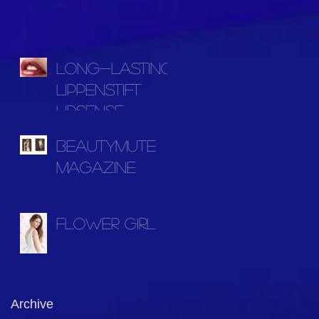
Long-Lasting
Lippenstift
LipSense
BEAUTYMUTE
MAGAZINE
Flower Girl
Archive